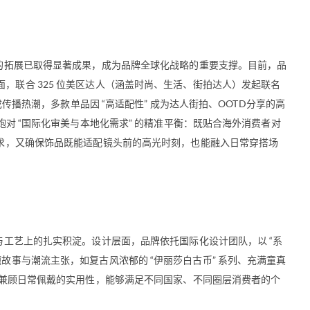
场的拓展已取得显著成果，成为品牌全球化战略的重要支撑。目前，品
，联合 325 位美区达人（涵盖时尚、生活、街拍达人）发起联名
形成传播热潮，多款单品因 “高适配性” 成为达人街拍、OOTD分享的高
小炮对 “国际化审美与本地化需求” 的精准平衡：既贴合海外消费者对
追求，又确保饰品既能适配镜头前的高光时刻，也能融入日常穿搭场
计与工艺上的扎实积淀。设计层面，品牌依托国际化设计团队，以 “系
故事与潮流主张，如复古风浓郁的 “伊丽莎白古币” 系列、充满童真
，又兼顾日常佩戴的实用性，能够满足不同国家、不同圈层消费者的个