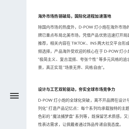
海外市场热销破局，国际化进程加速落地
除国内市场的热度外，D-POW 灯小炮在海外市
牌已重点布局北美市场，凭借产品优势迅速打开局面
推荐，相关内容在 TIKTOK、INS 两大社交平台
频选择，产品海外受欢迎的核心在于 D-POW 灯
“极简主义、复古混搭、夸张个性” 等多元风格的
景，真正实现 “场景无界、风格自由”。
设计与工艺双轮驱动，夯实全球市场竞争力
D-POW 灯小炮的全球化突破，离不开品牌在设
列化” 打造产品记忆点：每个系列均承载独特的主题
色彩的 “魔法捕梦盘” 系列等，既保留艺术质感
性表达需求，让佩戴者通过饰品传递自我态度。