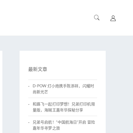
最新文章
D-POW 灯小炮携手陈添祥，闪耀时
尚新光芒​
和路飞一起打印梦想！兄弟打印机限
量版，海贼王嘉年华探秘分享
兄弟号启航！“中国航海日”开启 冒险
嘉年华寻梦之旅