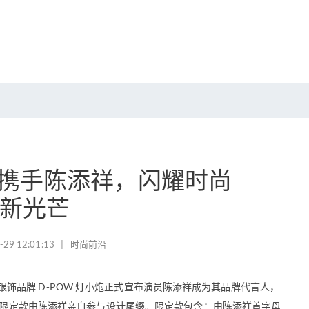
小炮携手陈添祥，闪耀时尚
新光芒​
-29 12:01:13
|
时尚前沿
立设计银饰品牌 D-POW 灯小炮正式宣布演员陈添祥成为其品牌代言人，
，限定款由陈添祥亲自参与设计尾缀。限定款包含：由陈添祥首字母