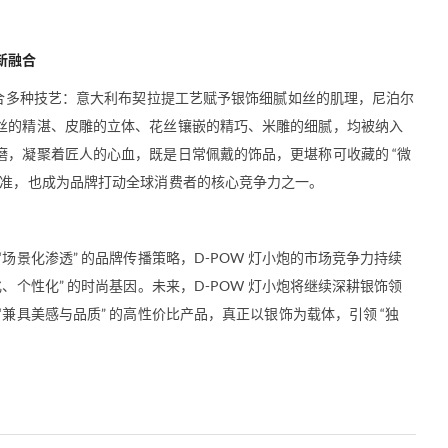
新融合
融合多种技艺：意大利布契拉提工艺赋予银饰细腻如丝的肌理，尼泊尔
丝的精湛、皮雕的立体、花丝镶嵌的精巧、米雕的细腻，均被纳入
，凝聚着匠人的心血，既是日常佩戴的饰品，更堪称可收藏的 “微
标准，也成为品牌打动全球消费者的核心竞争力之一。
场景化渗透” 的品牌传播策略，D-POW 灯小炮的市场竞争力持续
、个性化” 的时尚基因。未来，D-POW 灯小炮将继续深耕银饰领
兼具美感与品质” 的高性价比产品，真正以银饰为载体，引领 “独