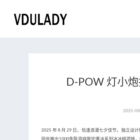

D-POW 灯
2025-08
2025 年 8 月 29 日，恰逢浪漫七夕佳节，独
同步推出1000条陈添祥限定爆冰系列冰冰桃项链