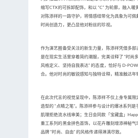
缩写CTX的可拆卸配饰，和以 “C” 为轮廓，融入暖
对陈添祥的一路守护，将情感纽带化为具象为可佩
时尚创造力，更凸显他对粉丝的珍视。
作为演艺圈备受关注的新生力量，陈添祥凭借多部
是在现实生活里穿着简约潮服，完美诠释了 “时尚多
风格定义、坚持自我表达” 的态度，恰好与 D-PO
合。他对时尚的敏锐感知与独特诠释，精准触达年
在此次代言的视觉呈现中，陈添祥不仅上身专属限定
造型的 “点睛之笔”。陈添祥参与设计的爆冰系列是
肌理拒绝流水线审美；生日会同款「宝藏盒」Happ
重工系列的黑金拼色首饰，以花卉雕刻增添神秘气
品牌 “时尚、自由” 的风格传递得淋漓尽致。