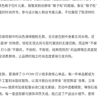
黄色橙子切片元素，致敬其粉丝群体 “橙子粒”的尾缀，象征 “橙子粒”
戴的时尚符号。参与设计融入粉丝专属元素，不仅展现了陈添祥的
古装短剧中的出色演绎圈粉无数，无论是在剧中身着古风长袍，还
面体” 的特质，轻松实现古风与现代潮流的无缝切换。而这种 “不被
W 灯小炮 “不跟风，不依附，不取悦，纯粹而热烈” 的品牌理念高度契
轻消费群体，让品牌的独立时尚态度更易引发共鸣。
款，更演绎了 D-POW 灯小炮多款核心单品，每一件单品都成为
手工錾刻冰裂纹银饰，以清冷银白光泽带来 “视觉降温” 效果，立体
iness 银质吊坠搭配曼谷进口星光素链，灵动中透着精致；琳琅石板
场。每一套造型都与银饰浑然天成，既凸显了产品设计细节，更将