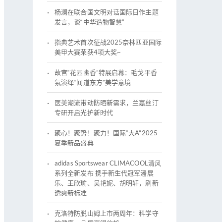
杨澜在联合国文明对话国际日作主题
发言，谈“中华造物智慧”
指典艺术首次征战2025奈林匹亚国际
美甲大赛荣获4项大奖~
故宫“花园幽香”特展启幕：毛戈平香
氛演绎“闻道东方”美学意境
医美潮流带动防晒新需求，兰嘉丝汀
专研开启光护新时代
聚心！聚势！聚力！国际“大A”2025
夏季新品盛典
adidas Sportswear CLIMACOOL清风
系列全新发布 携手新生代冠军潘展
乐、王欣瑜、吴艳妮、胡明轩，刷新
透爽新标准
克洛特防脱山姆上市两周年：科学守