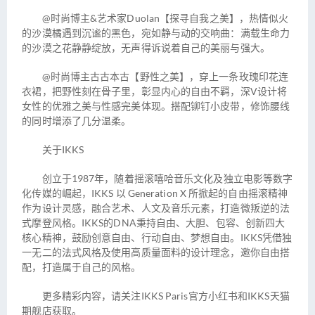
@时尚博主&艺术家Duolan【探寻自我之美】，热情似火
的沙漠橘遇到沉谧的黑色，宛如静与动的交响曲：满载生命力
的沙漠之花静静绽放，无声得诉说着自己的美丽与强大。
@时尚博主古古本古【野性之美】，穿上一条玫瑰印花连
衣裙，把野性刻在骨子里，彰显内心的自由不羁，深V设计将
女性的优雅之美与性感完美体现。搭配铆钉小皮带，修饰腰线
的同时增添了几分温柔。
关于IKKS
创立于1987年，随着摇滚嘻哈音乐文化及独立电影等数字
化传媒的崛起，IKKS 以 Generation X 所掀起的自由摇滚精神
作为设计灵感，融合艺术、人文及音乐元素，打造微叛逆的法
式摩登风格。IKKS的DNA秉持自由、大胆、包容、创新四大
核心精神，鼓励创意自由、行动自由、梦想自由。IKKS凭借独
一无二的法式风格及使用高质量面料的设计理念，邀你自由搭
配，打造属于自己的风格。
更多精彩内容，请关注IKKS Paris官方小红书和IKKS天猫
期舰店获取。