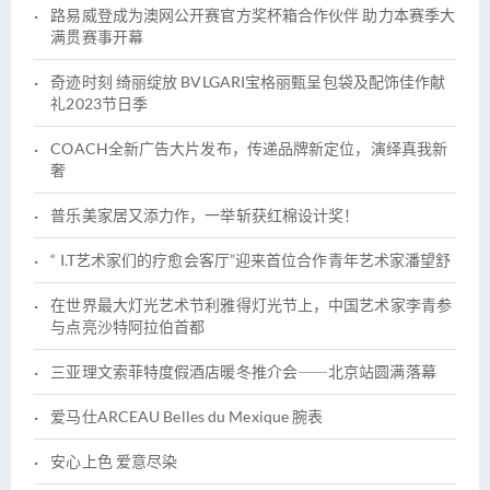
路易威登成为澳网公开赛官方奖杯箱合作伙伴 助力本赛季大
满贯赛事开幕
奇迹时刻 绮丽绽放 BVLGARI宝格丽甄呈包袋及配饰佳作献
礼2023节日季
COACH全新广告大片发布，传递品牌新定位，演绎真我新
奢
普乐美家居又添力作，一举斩获红棉设计奖！
“ I.T艺术家们的疗愈会客厅”迎来首位合作青年艺术家潘望舒
在世界最大灯光艺术节利雅得灯光节上，中国艺术家李青参
与点亮沙特阿拉伯首都
三亚理文索菲特度假酒店暖冬推介会――北京站圆满落幕
爱马仕ARCEAU Belles du Mexique 腕表
安心上色 爱意尽染