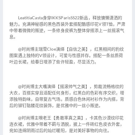
LeatitiaCasta身穿IKKSParisSS22新品，释放慵懒潇洒的
魅力。充满神秘感的黑色西装外套搭配酷感印花V领T恤，严肃
中带着微微的叛逆，一条修身皮裤为整体穿搭添上一丝摇滚气
息。
@时尚博主瑞雪Cloe演绎【自信之美】，红黑相间的豹纹
图案遇上独特的V领设计，可爱与性感并存。搭配一条丝质荷
叶边长裙，给春日增添了些许轻盈，尽显活力。
@时尚博主大嘴演绎【摇滚帅气之美】，剪裁流畅格纹的
大衣，百搭实穿且适配任何身形，红黑白的色彩有序交织，增
添独特韵味，自带复古气场。质感白色休闲衬衫作为内搭，背
后的铆钉骷髅花纹装饰，是优雅中的一丝小叛逆。
@时尚博主噢老王【勇敢率真之美】，卡其色沙漠纹印花
连衣裙，优雅中带着不羁与洒脱，披上一件砖红色皮衣外套，
宛如连绵阴雨过后的灿烂暖阳，是对美好事物的向往。