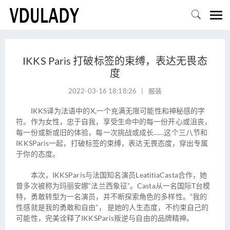

IKKS Paris 打破标签的束缚，表达无畏态
度
2022-03-16 18:18:26
|
服装
​IKKS译为法语中的X,一个充满无限可能性和神秘感的字
符。作为女性，忠于自我，享受生命中的每一份开心或沮丧，
每一份或新或旧的体验，每一次挑战或成长……这个三八节和
IKKSParis一起，打破标签的束缚，表达无畏态度，穿出专属
于你的态度。
本次，IKKSParis与法国知名演员LeatitiaCasta合作，她
曾多次被称为玛丽安娜“法兰西象征”。Casta从一名国际T台模
特，勇敢转型为一名演员，并不断探索角色的多样性。“我的
性感就是我的勇敢和自由”， 是她的人生态度，不约束自己的
可能性，完美诠释了IKKSParis叛逆与自由的品牌精神。