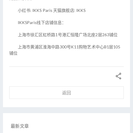
小红书: IKKS Paris 天猫旗舰店: IKKS
IKKSParis线下店铺信息：
上海市徐汇区虹桥路1号港汇恒隆广场北座2层263铺位
上海市黄浦区淮海中路300号K11购物艺术中心B1层105
铺位

返回
最新文章