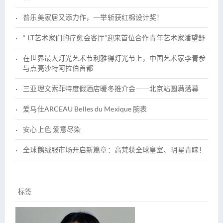
普乐美家居又添力作，一举斩获红棉设计奖！
“ I.T艺术家们的疗愈会客厅”迎来首位合作青年艺术家潘望舒
在世界最大灯光艺术节利雅得灯光节上，中国艺术家李青参
与点亮沙特阿拉伯首都
三亚理文索菲特度假酒店暖冬推介会――北京站圆满落幕
爱马仕ARCEAU Belles du Mexique 腕表
安心上色 爱意尽染
全球鹅绒服市场开启新篇章：高梵获全球皇室、明星青睐！
标签