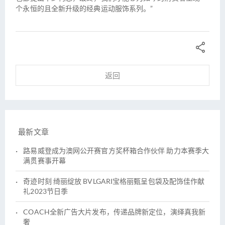
个永恒的且全新升级的经典运动服饰系列。”

返回
最新文章
路易威登成为澳网公开赛官方奖杯箱合作伙伴 助力本赛季大
满贯赛事开幕
奇迹时刻 绮丽绽放 BVLGARI宝格丽甄呈包袋及配饰佳作献
礼2023节日季
COACH全新广告大片发布，传递品牌新定位，演绎真我新
奢