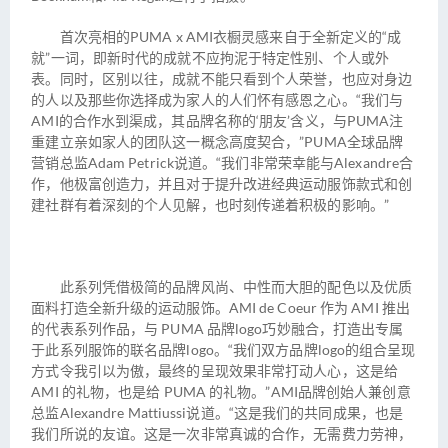
首次亮相的PUMA x AMI衣橱灵感来自于全新定义的“成
就”一词，即新时代的成就不应拘泥于特定性别、个人或外
表。同时，区别以往，成就不能只看到个人荣誉，也应对身边
的人以及那些你选择成为家人的人们怀有感恩之心。“我们与
AMI的合作水到渠成，其品牌名称的‘朋友’含义，与PUMA注
重建立亲如家人的团队这一概念高度契合，”PUMA全球品牌
营销总监Adam Petrick说道。“我们非常荣幸能与Alexandre合
作，他极富创造力，并且对于提升改进经典运动服饰款式和创
建社群有着深刻的个人见解，也时刻传递着积极的影响。”
此系列凭借极简的品牌风尚、中性而大胆的配色以及优质
面料打造全新升级的运动服饰。AMI de Coeur 作为 AMI 推出
的代表系列作品，与 PUMA 品牌logo巧妙融合，打造出专属
于此系列服饰的联名品牌logo。“我们双方品牌logo的组合呈现
方式令我引以为傲，最终的呈现效果非常打动人心，这是给
AMI 的礼物，也是给 PUMA 的礼物。”AMI品牌创始人兼创意
总监Alexandre Mattiussi说道。“这是我们的共同成果，也是
我们所说的友谊。这是一次非常真诚的合作，无需费力劳神，