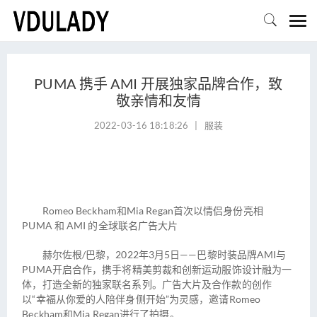

PUMA 携手 AMI 开展独家品牌合作，致
敬亲情和友情
2022-03-16 18:18:26
|
服装
​
Romeo Beckham和Mia Regan首次以情侣身份亮相
PUMA 和 AMI 的全球联名广告大片
赫尔佐根/巴黎，2022年3月5日——巴黎时装品牌AMI与
PUMA开启合作，携手将精美剪裁和创新运动服饰设计融为一
体，打造全新的独家联名系列。广告大片及合作款的创作
以“幸福从你爱的人陪伴身侧开始”为灵感，邀请Romeo
Beckham和Mia Regan进行了拍摄。