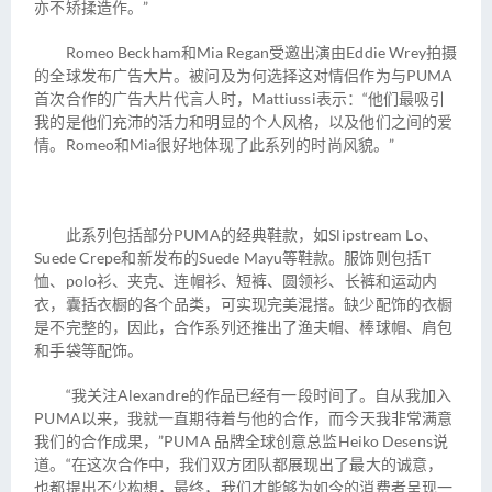
亦不矫揉造作。”
Romeo Beckham和Mia Regan受邀出演由Eddie Wrey拍摄
的全球发布广告大片。被问及为何选择这对情侣作为与PUMA
首次合作的广告大片代言人时，Mattiussi表示：“他们最吸引
我的是他们充沛的活力和明显的个人风格，以及他们之间的爱
情。Romeo和Mia很好地体现了此系列的时尚风貌。”
此系列包括部分PUMA的经典鞋款，如Slipstream Lo、
Suede Crepe和新发布的Suede Mayu等鞋款。服饰则包括T
恤、polo衫、夹克、连帽衫、短裤、圆领衫、长裤和运动内
衣，囊括衣橱的各个品类，可实现完美混搭。缺少配饰的衣橱
是不完整的，因此，合作系列还推出了渔夫帽、棒球帽、肩包
和手袋等配饰。
“我关注Alexandre的作品已经有一段时间了。自从我加入
PUMA以来，我就一直期待着与他的合作，而今天我非常满意
我们的合作成果，”PUMA 品牌全球创意总监Heiko Desens说
道。“在这次合作中，我们双方团队都展现出了最大的诚意，
也都提出不少构想，最终，我们才能够为如今的消费者呈现一