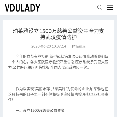

珀莱雅设立1500万慈善公益资金全力支
持武汉疫情防护
2020-06-23 10:07:14
|
时尚前沿
今年的春节有些特别,新型冠状病毒肺炎疫情牵动着我们每
一个人的心。各大医院医疗物资严重告急,医疗系统承受巨大压
力,公共医疗秩序面临挑战,全国人民心系防疫一线。
作为以实现“美丽永存 共享美好”为使命的企业,珀莱雅也在
这段特殊的日子里一刻不停积极响应疫情防控,承担企业社会责
任!
一、设立1500万慈善公益资金