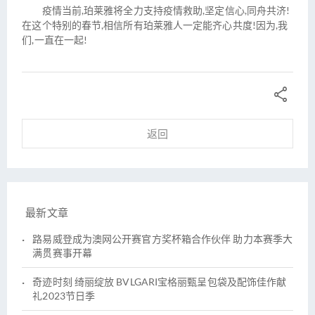
疫情当前,珀莱雅将全力支持疫情救助,坚定信心,同舟共济!
在这个特别的春节,相信所有珀莱雅人一定能齐心共度!因为,我
们,一直在一起!

返回
最新文章
路易威登成为澳网公开赛官方奖杯箱合作伙伴 助力本赛季大
满贯赛事开幕
奇迹时刻 绮丽绽放 BVLGARI宝格丽甄呈包袋及配饰佳作献
礼2023节日季