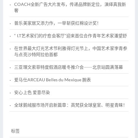
COACH全新广告大片发布，传递品牌新定位，演绎真我新
奢
普乐美家居又添力作，一举斩获红棉设计奖！
“ I.T艺术家们的疗愈会客厅”迎来首位合作青年艺术家潘望舒
在世界最大灯光艺术节利雅得灯光节上，中国艺术家李青参
与点亮沙特阿拉伯首都
三亚理文索菲特度假酒店暖冬推介会――北京站圆满落幕
爱马仕ARCEAU Belles du Mexique 腕表
安心上色 爱意尽染
全球鹅绒服市场开启新篇章：高梵获全球皇室、明星青睐！
标签