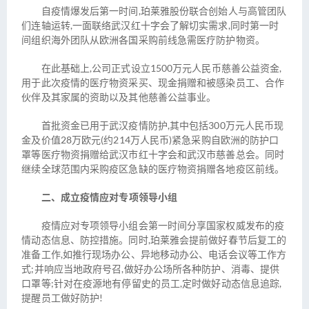
自疫情爆发后第一时间,珀莱雅股份联合创始人与高管团队
们连轴运转,一面联络武汉红十字会了解切实需求,同时第一时
间组织海外团队从欧洲各国采购前线急需医疗防护物资。
在此基础上,公司正式设立1500万元人民币慈善公益资金,
用于此次疫情的医疗物资采买、现金捐赠和被感染员工、合作
伙伴及其家属的资助以及其他慈善公益事业。
首批资金已用于武汉疫情防护,其中包括300万元人民币现
金及价值28万欧元(约214万人民币)紧急采购自欧洲的防护口
罩等医疗物资捐赠给武汉市红十字会和武汉市慈善总会。同时
继续全球范围内采购疫区急缺的医疗物资捐赠各地疫区前线。
二、成立疫情应对专项领导小组
疫情应对专项领导小组会第一时间分享国家权威发布的疫
情动态信息、防控措施。同时,珀莱雅会提前做好春节后复工的
准备工作,如推行现场办公、异地移动办公、电话会议等工作方
式;并响应当地政府号召,做好办公场所各种防护、消毒、提供
口罩等;针对在疫源地有停留史的员工,定时做好动态信息追踪,
提醒员工做好防护!