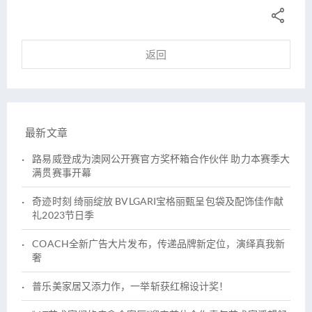

返回
最新文章
路易威登成为澳网公开赛官方奖杯箱合作伙伴 助力本赛季大
满贯赛事开幕
奇迹时刻 绮丽绽放 BVLGARI宝格丽甄呈包袋及配饰佳作献
礼2023节日季
COACH全新广告大片发布，传递品牌新定位，演绎真我新
奢
普乐美家居又添力作，一举斩获红棉设计奖！