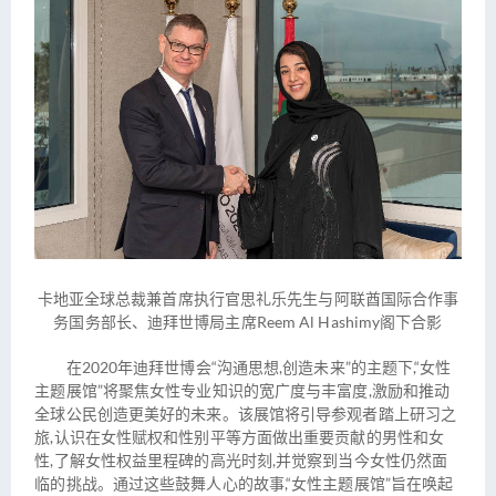
卡地亚全球总裁兼首席执行官思礼乐先生与阿联酋国际合作事
务国务部长、迪拜世博局主席Reem Al Hashimy阁下合影
在2020年迪拜世博会“沟通思想,创造未来”的主题下,“女性
主题展馆”将聚焦女性专业知识的宽广度与丰富度,激励和推动
全球公民创造更美好的未来。该展馆将引导参观者踏上研习之
旅,认识在女性赋权和性别平等方面做出重要贡献的男性和女
性,了解女性权益里程碑的高光时刻,并觉察到当今女性仍然面
临的挑战。通过这些鼓舞人心的故事,“女性主题展馆”旨在唤起