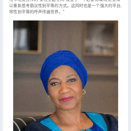
以重新思考倡议性别平等的方式。这同时也是一个强大的平台,
将性别平等的呼声传遍世界。”