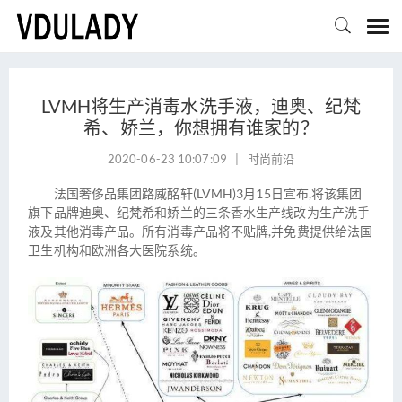

LVMH将生产消毒水洗手液，迪奥、纪梵
希、娇兰，你想拥有谁家的？
2020-06-23 10:07:09
|
时尚前沿
法国奢侈品集团路威酩轩(LVMH)3月15日宣布,将该集团
旗下品牌迪奥、纪梵希和娇兰的三条香水生产线改为生产洗手
液及其他消毒产品。所有消毒产品将不贴牌,并免费提供给法国
卫生机构和欧洲各大医院系统。