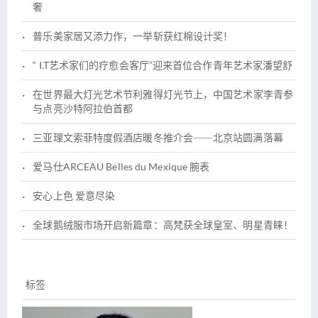
奢
普乐美家居又添力作，一举斩获红棉设计奖！
“ I.T艺术家们的疗愈会客厅”迎来首位合作青年艺术家潘望舒
在世界最大灯光艺术节利雅得灯光节上，中国艺术家李青参
与点亮沙特阿拉伯首都
三亚理文索菲特度假酒店暖冬推介会――北京站圆满落幕
爱马仕ARCEAU Belles du Mexique 腕表
安心上色 爱意尽染
全球鹅绒服市场开启新篇章：高梵获全球皇室、明星青睐！
标签